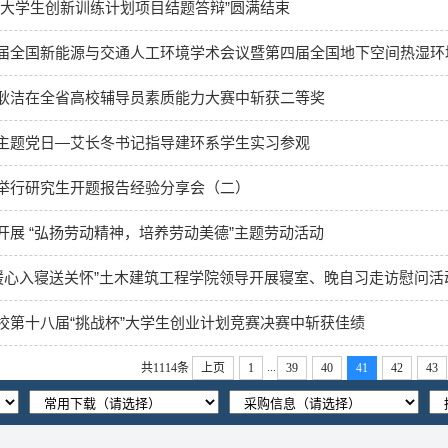
“大学生创新训练计划项目结题答辩”圆满结束
届全国新能源与交通人工环境学术会议暨第四届全国地下空间热湿环
耿洁在全省高校辅导员素质能力大赛中斩获二等奖
主题党日—艾长冬书记指导建环系学生实习参观
举行研究生开题报告经验分享会（二）
开展 “弘扬劳动精神，培养劳动美德”主题劳动活动
 暖心入寝送关怀”土木建筑工程学院领导开展寝室、晚自习走访慰问活
校第十八届“挑战杯”大学生创业计划竞赛决赛中斩获佳绩
...
共1114条
上页
1
39
40
41
42
43