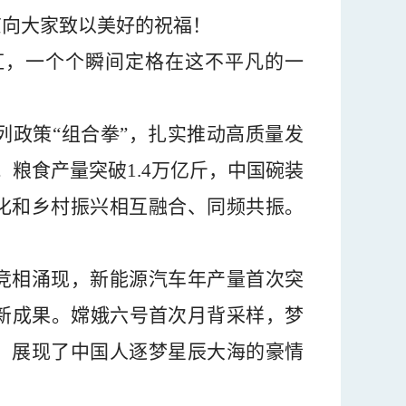
京向大家致以美好的祝福！
虹，一个个瞬间定格在这不平凡的一
列政策
“
组合拳
”
，扎实推动高质量发
。粮食产量突破
1.4
万亿斤，中国碗装
化和乡村振兴相互融合、同频共振。
竞相涌现，新能源汽车年产量首次突
新成果。嫦娥六号首次月背采样，梦
，展现了中国人逐梦星辰大海的豪情