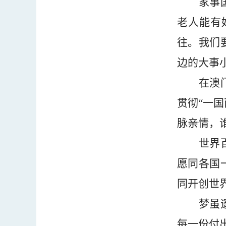
家事
老人能有
往。我们
边的大事
在澳
贯彻
“
一国
脉亲情，
世界
愿同各国
同开创世
梦虽
每一份付