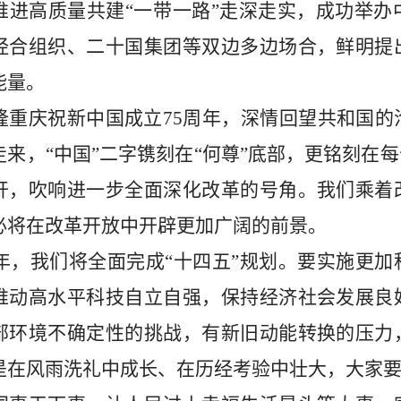
推进高质量共建
“
一带一路
”
走深走实，成功举办
经合组织、二十国集团等双边多边场合，鲜明提
能量。
隆重庆祝新中国成立
75
周年，深情回望共和国的
走来，
“
中国
”
二字镌刻在
“
何尊
”
底部，更铭刻在每
开，吹响进一步全面深化改革的号角。我们乘着
必将在改革开放中开辟更加广阔的前景。
年，我们将全面完成
“
十四五
”
规划。要实施更加
推动高水平科技自立自强，保持经济社会发展良
部环境不确定性的挑战，有新旧动能转换的压力
是在风雨洗礼中成长、在历经考验中壮大，大家