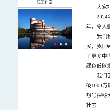
记工作室
大家
2024
年，令人
我们
展，我国
了更多中
绿色低碳
我们
破
1000
万
想号探秘
壮志。