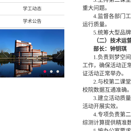
重大问题。
学工动态
4.监督各部
学术公告
运行质量。
5.统筹大型
（
二
）
技术运
部长：
钟钥琪
1
.负责到梦空
工作，确保活动正
证活动正常举办。
2
.与校第二课
校院数据互通准确
3
.建立活动质
活动开展实效。
4
.专项负责第
综测计算提供精准
5
.按办公室要