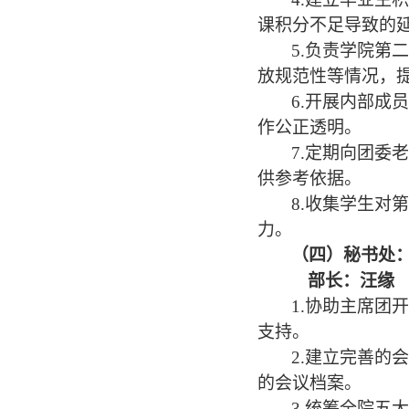
课积分不足导致的
5
.负责学院第
放规范性等情况，
6
.开展内部成
作公正透明。
7
.定期向团委
供参考依据。
8
.收集学生对
力。
（
四
）
秘书处
部长：
汪缘
1
.协助主席团
支持。
2.建立完善
的会议档案。
3
.统筹全院五