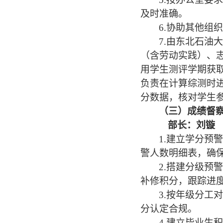
及时准确。
6
.协助其他组
7
.由东北石油
（含劳动实践）、
用学生测评学期获取
负责在计算综测时
分数据，核对学生
（
三
）
成绩督
部长：
刘镟
1.建立学分
警人数明细表，确
2
.搭建分级预
补修积分，跟踪进
3
.按年级分工
分认定合规。
4
.建立毕业生