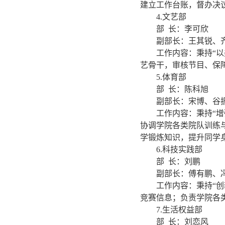
建立工作台账，督办决
4.
文艺部
部
长：李可欣
副部长：王其锐、
工作内容：
秉持
“
艺骨干，审核节目、保
5.
体育部
部
长：陈科旭
副部长：宋博、谷
工作内容：
秉持
“
协调学院各类院队训练
学锻炼知识，提升同学
6.
科技实践部
部
长：刘鹏
副部长：傅有鹏、
工作内容：
秉持
“
竞赛信息；负责学院各
7.
生活权益部
部
长：刘恋风