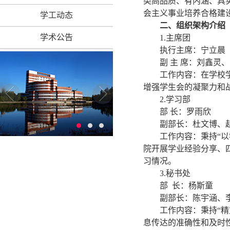
类高品质、有内涵、具
会主义事业培养合格建
学工动态
二、组织架构介绍
学术公告
1.主席团
执行主席：宁立晨
副
主
席
：
刘鑫灵、
工作内容：
在学校
增强学生会的凝聚力和
2.
学习部
部
长：罗雨欣
副部长：杜文博
、
工作内容：秉持
“
院开展学业经验分享、
习情况。
3.
秘书处
部
长：杨斯童
副部长：陈宇涵、
工作内容：
秉持
“
息传达的准确性和及时