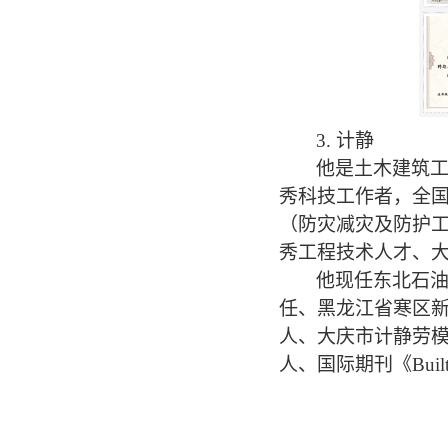
3.
计静
他是土木建筑
秀科技工作者
，全
（防灾减灾及防护
秀工程技术人才
、
他现任东北石
任
、
黑龙江省寒区
人、
大庆市计静劳
人
、
国际期刊《
Buil