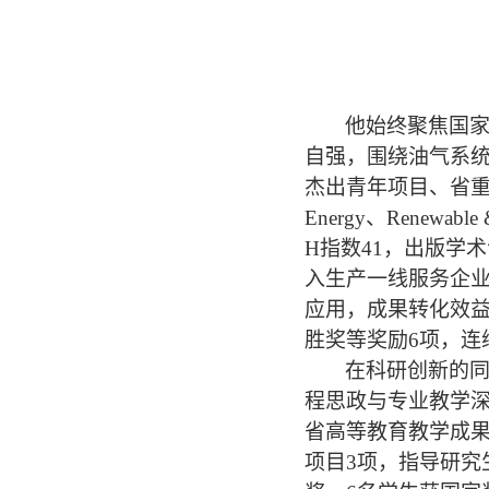
他始终聚焦国
自强，围绕油气系
杰出青年项目、省重
Energy
、
Renewable 
H
指数
41
，出版学术
入生产一线服务企
应用，成果转化效
胜奖等奖励
6
项，连
在科研创新的
程思政与专业教学
省高等教育教学成
项目
3
项，指导研究