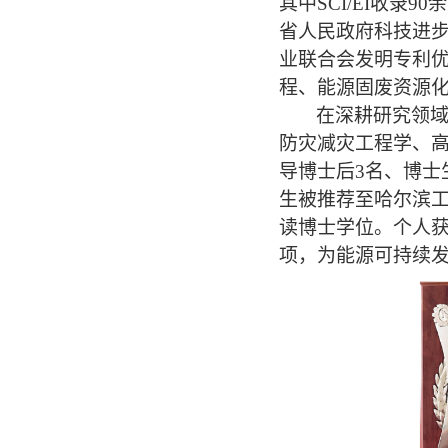
其中
SCI/EI
收录
90
余
省人民政府科技进
业联合会发明专利
程
、
能源
固废资源
在深耕研究领
防灾减灾工程学、
导博士后
3
名、博士
生被推荐至哈尔滨
读博士学位
。个人
项，
为能源可持续