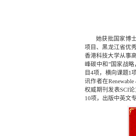
她获批国家博
项目、黑龙江省优
香港科技大学从事
峰碳中和”国家战
目
4
项，横向课题
1
讯作者在
Renewable 
权威期刊发表
SCI
论
10
项，出版中英文