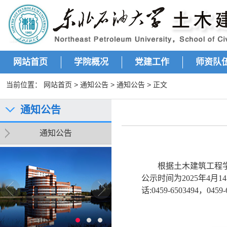
网站首页
学院概况
党建工作
师资队
当前位置：
网站首页
>
通知公告
>
通知公告
> 正文
通知公告
通知公告
根据土木建筑工程
公示时间为
202
5
年
4
月
14
话:0459-6503494，0459-